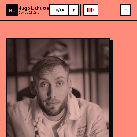
Hugo Lahutte
HL
FR/EN
◐
▾
≡
Consulting