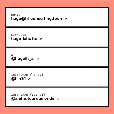
EMAIL
hugo@hl-consulting.tech
LINKEDIN
hugo-lahutte
X
@hugolh_ai
INSTAGRAM
(PERSO)
@hlh31
INSTAGRAM
(VOYAGE)
@amhe.tourdumonde