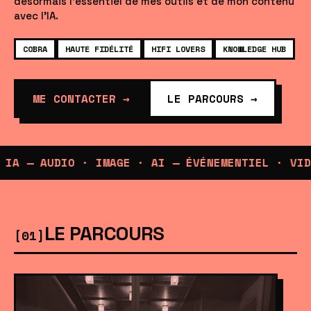
désormais l'essentiel de mes outils et de mon contenu
avec l'IA.
COBRA
HAUTE FIDÉLITÉ
HIFI LOVERS
KNOWLEDGE HUB
ME CONTACTER →
LE PARCOURS →
A — AUDIO · IMAGE · AI — ÉVÉNEMENTIEL · VIDÉ
LE PARCOURS
[01]