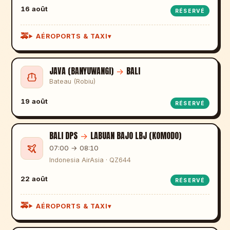
16 août
RÉSERVÉ
AÉROPORTS & TAXI
JAVA (BANYUWANGI)
→
BALI
Bateau (Robiu)
19 août
RÉSERVÉ
BALI DPS
→
LABUAN BAJO LBJ (KOMODO)
07:00 → 08:10
Indonesia AirAsia · QZ644
22 août
RÉSERVÉ
AÉROPORTS & TAXI