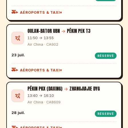
AÉROPORTS & TAXI
OULAN-BATOR UBN
→
PÉKIN PEK T3
11:50 → 13:55
Air China · CA902
23 juil.
RÉSERVÉ
AÉROPORTS & TAXI
PÉKIN PKX (DAXING)
→
ZHANGJIAJIE DYG
13:40 → 16:10
Air China · CA8609
28 juil.
RÉSERVÉ
AÉROPORTS & TAXI