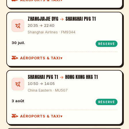
ZHANGJIAJIE DYG
→
SHANGHAI PVG T1
20:35 → 22:40
Shanghai Airlines · FM9344
30 juil.
RÉSERVÉ
AÉROPORTS & TAXI
SHANGHAI PVG T1
→
HONG KONG HKG T1
10:50 → 14:05
China Eastern · MU507
3 août
RÉSERVÉ
AÉROPORTS & TAXI