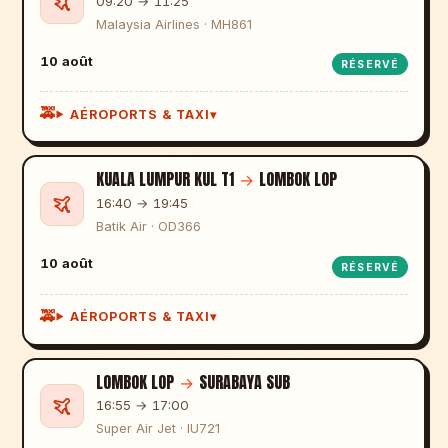
09:20 → 11:25
Malaysia Airlines · MH861
10 août
RÉSERVÉ
AÉROPORTS & TAXI
KUALA LUMPUR KUL T1
→
LOMBOK LOP
16:40 → 19:45
Batik Air · OD366
10 août
RÉSERVÉ
AÉROPORTS & TAXI
LOMBOK LOP
→
SURABAYA SUB
16:55 → 17:00
Super Air Jet · IU721