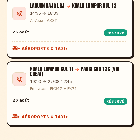
LABUAN BAJO LBJ
→
KUALA LUMPUR KUL T2
14:55 → 18:35
AirAsia · AK311
25 août
RÉSERVÉ
AÉROPORTS & TAXI
KUALA LUMPUR KUL T1
→
PARIS CDG T2C (VIA
DUBAÏ)
19:10 → 27/08 12:45
Emirates · EK347 + EK71
26 août
RÉSERVÉ
AÉROPORTS & TAXI