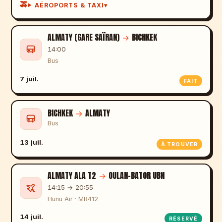
AÉROPORTS & TAXI
ALMATY (GARE SAÏRAN)
→
BICHKEK
14:00
Bus
7 juil.
FAIT
BICHKEK
→
ALMATY
Bus
13 juil.
À TROUVER
ALMATY ALA T2
→
OULAN-BATOR UBN
14:15 → 20:55
Hunu Air · MR412
14 juil.
RÉSERVÉ