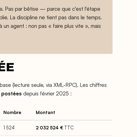
. Pas par bêtise — parce que c'est l'étape
lie. La discipline ne tient pas dans le temps.
à un agent : non pas « faire plus vite », mais
RÉE
a base (lecture seule, via XML-RPC). Les chiffres
s postées
depuis février 2025 :
Nombre
Montant
1 524
2 032 524 €
TTC