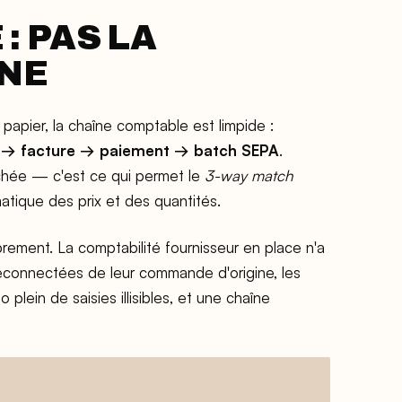
: PAS LA
INE
e papier, la chaîne comptable est limpide :
 → facture → paiement → batch SEPA
.
nchée — c'est ce qui permet le
3-way match
atique des prix et des quantités.
prement. La comptabilité fournisseur en place n'a
», déconnectées de leur commande d'origine, les
lein de saisies illisibles, et une chaîne