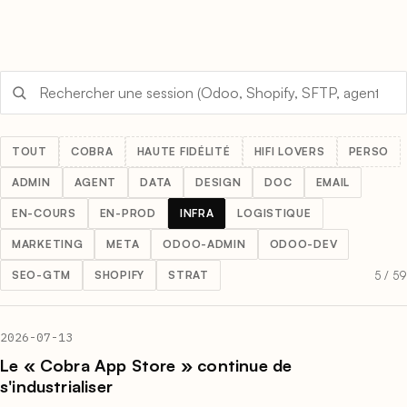
TOUT
COBRA
HAUTE FIDÉLITÉ
HIFI LOVERS
PERSO
ADMIN
AGENT
DATA
DESIGN
DOC
EMAIL
EN-COURS
EN-PROD
INFRA
LOGISTIQUE
MARKETING
META
ODOO-ADMIN
ODOO-DEV
5 / 59
SEO-GTM
SHOPIFY
STRAT
2026-07-13
Le « Cobra App Store » continue de
s'industrialiser