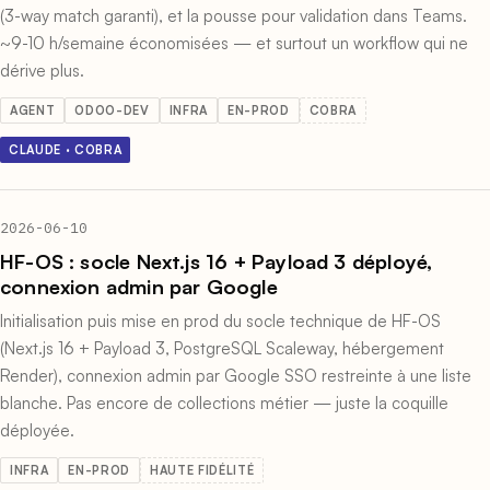
(3-way match garanti), et la pousse pour validation dans Teams.
~9-10 h/semaine économisées — et surtout un workflow qui ne
dérive plus.
AGENT
ODOO-DEV
INFRA
EN-PROD
COBRA
CLAUDE · COBRA
2026-06-10
HF-OS : socle Next.js 16 + Payload 3 déployé,
connexion admin par Google
Initialisation puis mise en prod du socle technique de HF-OS
(Next.js 16 + Payload 3, PostgreSQL Scaleway, hébergement
Render), connexion admin par Google SSO restreinte à une liste
blanche. Pas encore de collections métier — juste la coquille
déployée.
INFRA
EN-PROD
HAUTE FIDÉLITÉ