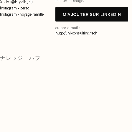
moi un message.
X · IA (@hugolh_ai)
Instagram · perso
Instagram · voyage famille
M'AJOUTER SUR LINKEDIN
ou par e-mail :
hugo@hl-consulting.tech
ナレッジ・ハブ