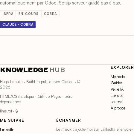
automatiquement par Odoo. Setup serveur guidé pas à pas.
INFRA
EN-COURS
COBRA
CLAUDE · COBRA
EXPLORER
KNOWLEDGE
HUB
Méthode
Hugo Lahutte · Build in public avec Claude · ©
Guides
2026
Veille IA
Lexique
HTML/CSS statique · GitHub Pages · zéro
dépendance
Journal
À propos
llms.txt
·
🔒
ME SUIVRE
ÉCHANGER
Le mieux : ajoute-moi sur LinkedIn et envoie-
LinkedIn